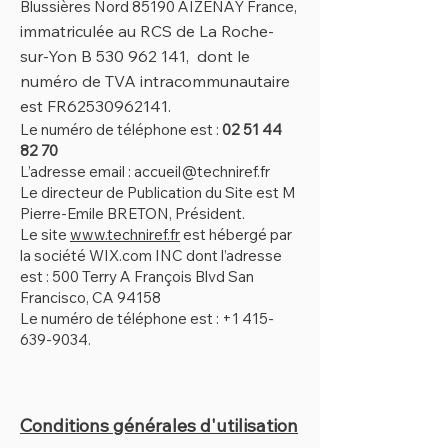
,
Blussières Nord
85190 AIZENAY France
immatriculée au RCS de La Roche-
sur-Yon B
530 962 141
, dont le
numéro de TVA intracommunautaire
est FR62530962141.
Le numéro de téléphone est :
02 5
1 44
82 70
L’adresse email :
accueil@techniref.fr
Le directeur de Publication du Site est M
Pierre-Emile BRETON, Président.
Le site
www.techniref.fr
est hébergé par
la société WIX.com INC dont l’adresse
est : 500 Terry A François Blvd San
Francisco, CA 94158
Le numéro de téléphone est :
+1 415-
639-9034
.
Conditions générales d'utilisation