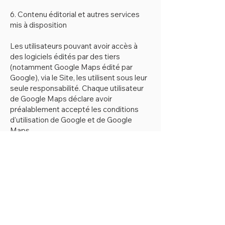
6. Contenu éditorial et autres services
mis à disposition
Les utilisateurs pouvant avoir accès à
des logiciels édités par des tiers
(notamment Google Maps édité par
Google), via le Site, les utilisent sous leur
seule responsabilité. Chaque utilisateur
de Google Maps déclare avoir
préalablement accepté les conditions
d’utilisation de Google et de Google
Maps.
En conséquence, la responsabilité de la
Société, ni de l’un de ses partenaires ou
préposés, ne pourra être recherchée au
titre de l’information et des services
proposés sur le Site pour tout dommage,
de quelque nature que ce soit.